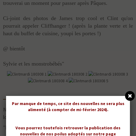
trouverai un moment pour passer après Pâques.
Ci-joint des photos de James trop cool et Clint qu'on
pourrait appeler Cliffhanger ! (après la plante verte et le
haut du buffet de cuisine, youpi les portes !)
@ bientôt
Sylvie et les monstrobébés"
Par manque de temps, ce site des nouvelles ne sera plus
Nous avons eu des nouvelles et des photos des deux
alimenté (à compter de mi-février 2024).
loustics, le 8 juillet 2008 :
"Bonjour,
Vous pourrez toutefois retrouver la publication des
nouvelles de nos poilus adoptés sur notre page