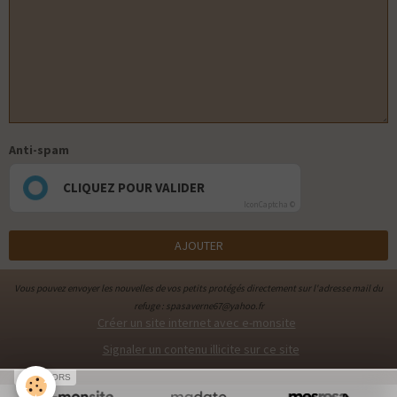
Anti-spam
CLIQUEZ POUR VALIDER
IconCaptcha ©
AJOUTER
Vous pouvez envoyer les nouvelles de vos petits protégés directement sur l'adresse mail du
refuge : spasaverne67@yahoo.fr
Créer un site internet avec e-monsite
Signaler un contenu illicite sur ce site
SPONSORS