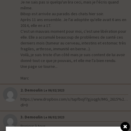
Je ne sais pas si quelqu'un lira ceci, mais je l'écris quand
même.
Bibop est arrivée au paradis des chats hier soir.
Après 11 ans ensemble. Je l'ai adoptée qu'elle avait 6 ans en
2014, elle en a 17.
C'est un mauvais moment pour moi, c'est une libération pour
elle. Elle a accumulé beaucoup de problèmes de santé ces
derniers mois (tumeur au cerveau, intestins et estomac très
fragiles, arthrose, immunité en berne...).
Voilà, je suis triste d'un côté mais je suis content de lui avoir
donné tout ce que je pouvais, et elle me l'a bien rendu.
Une page se tourne...
Marc
2. Demoulin
Le 06/02/2023
https://www.dropbox.com/s/tupfbojf7gjsqgh/IMG_2615%202.
dl=0
3. Demoulin
Le 06/02/2023
Bonjour à tous....