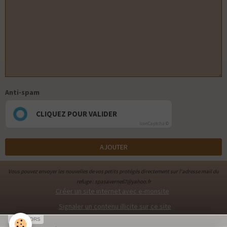
Anti-spam
CLIQUEZ POUR VALIDER
IconCaptcha ©
AJOUTER
Vous pouvez envoyer les nouvelles de vos petits protégés directement sur l'adresse mail du
refuge : spasaverne67@yahoo.fr
Créer un site internet avec e-monsite
Signaler un contenu illicite sur ce site
SPONSORS