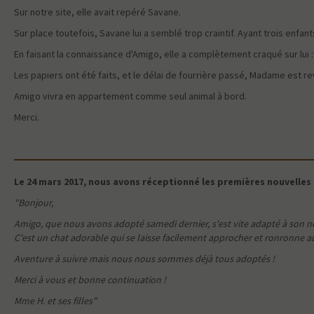
Sur notre site, elle avait repéré Savane.
Sur place toutefois, Savane lui a semblé trop craintif. Ayant trois enfants
En faisant la connaissance d'Amigo, elle a complètement craqué sur lui : 
Les papiers ont été faits, et le délai de fourrière passé, Madame est 
Amigo vivra en appartement comme seul animal à bord.
Merci.
Le 24 mars 2017, nous avons réceptionné les premières nouvelles
"Bonjour,
Amigo, que nous avons adopté samedi dernier, s'est vite adapté à son 
C'est un chat adorable qui se laisse facilement approcher et ronronne au
Aventure à suivre mais nous nous sommes déjà tous adoptés !
Merci à vous et bonne continuation !
Mme H. et ses filles"