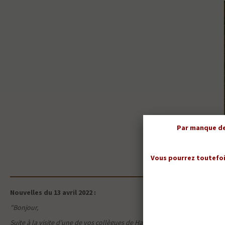
Par manque de 
Vous pourrez toutefoi
Nouvelles du 13 avril 2022 :
"Bonjour,
Suite à la visite d’une de vos collègues de Haguenau pour la petite cha