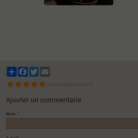
Partager
Facebook
Twitter
Email
9
votes. Moyenne
5
sur 5.
Ajouter un commentaire
Nom