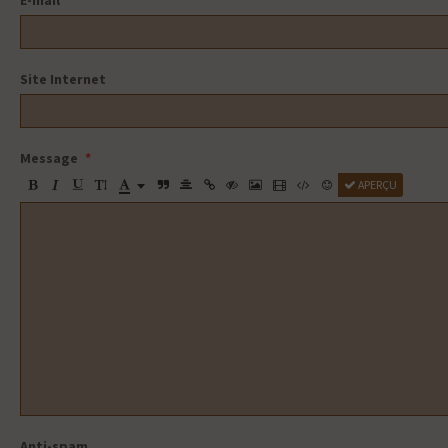
E-mail
Site Internet
Message
APERÇU
Anti-spam