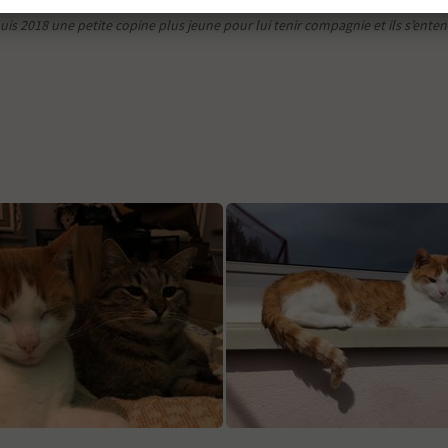
depuis 2018 une petite copine plus jeune pour lui tenir compagnie et ils s’ente