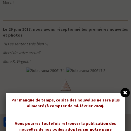
Merci !
Le 29 juin 2017, nous avons réceptionné les premières nouvelles
et photos :
"Ils se sentent très bien :-)
Merci de votre accueil.
Mme K. Virginie"
Retour haut de page
Par manque de temps, ce site des nouvelles ne sera plus
alimenté (à compter de mi-février 2024).
Partager
Facebook
Twitter
Email
Vous pourrez toutefois retrouver la publication des
nouvelles de nos poilus adoptés sur notre page