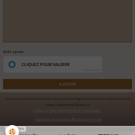
Anti-spam
CLIQUEZ POUR VALIDER
IconCaptcha ©
AJOUTER
Vous pouvez envoyer les nouvelles de vos petits protégés directement sur l'adresse mail du
refuge : spasaverne67@yahoo.fr
Créer un site internet avec e-monsite
Signaler un contenu illicite sur ce site
SPONSORS