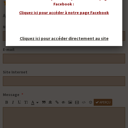
7
votes. Moyenne
5
sur 5.
Facebook :
Cliquez ici pour accéder à notre page Facebook
Ajouter un commentaire
Nom
Cliquez ici pour accéder directement au site
E-mail
Site Internet
Message
APERÇU