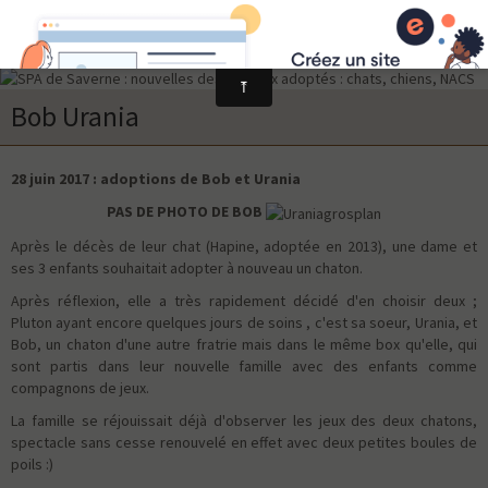
Bob Urania
28 juin 2017 : adoptions de Bob et Urania
PAS DE PHOTO DE BOB
Après le décès de leur chat (Hapine, adoptée en 2013), une dame et
ses 3 enfants souhaitait adopter à nouveau un chaton.
Après réflexion, elle a très rapidement décidé d'en choisir deux ;
Pluton ayant encore quelques jours de soins , c'est sa soeur, Urania, et
Bob, un chaton d'une autre fratrie mais dans le même box qu'elle, qui
sont partis dans leur nouvelle famille avec des enfants comme
compagnons de jeux.
La famille se réjouissait déjà d'observer les jeux des deux chatons,
spectacle sans cesse renouvelé en effet avec deux petites boules de
poils :)