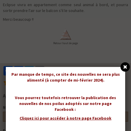
Eclipse vivra en appartement comme seul animal à bord, et pourra
sortir prendre l'air sur le balcon s'il le souhaite.
Merci beaucoup !!
Retour haut de page
Partager
Facebook
Twitter
Email
Par manque de temps, ce site des nouvelles ne sera plus
alimenté (à compter de mi-février 2024).
3
votes. Moyenne
5
sur 5.
Ajouter un commentaire
Vous pourrez toutefois retrouver la publication des
nouvelles de nos poilus adoptés sur notre page
Nom
Facebook :
Cliquez ici pour accéder à notre page Facebook
E-mail