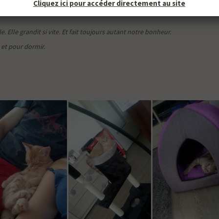
d'Ossi :
Cliquez ici pour accéder directement au site
. Elle grandit si vite. Et fait toujours autant notre bonheur.
 et pour dormir.