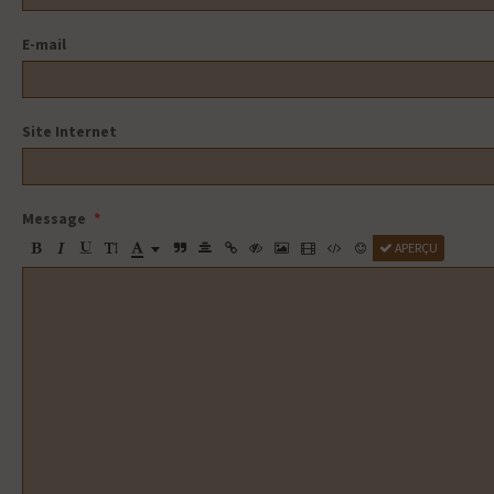
E-mail
Site Internet
Message
APERÇU