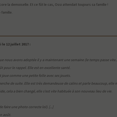
e la demoiselle. Et ce fût le cas, Ossi attendait toujours sa famille !
 famille.
e 12 juillet 2017 :
ue nous avons adoptée il y a maintenant une semaine (le temps passe vite...
ût pour le rappel. Elle est en excellente santé.
et joue comme une petite folle avec ses jouets.
erche de suite. Elle est très demandeuse de calins et parle beaucoup, elle n
de, cela a bien changé, elle s'est vite habituée à son nouveau lieu de vie.
 faire une photo correcte lol). [...]
en août.