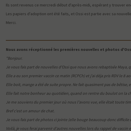
Ils sont revenus ce mercredi début d'après-midi, espérant y trouver encor
Les papiers d'adoption ont été faits, et Ossi est partie avec sa nouvelle
Merci.
Nous avons réceptionné les premières nouvelles et photos d'Ossi l
"Bonjour.
Je vous fais part de nouvelles d'Ossi que nous avons rebaptisée Maya, q
Elle a eu son premier vaccin ce matin (RCPCh) et j'ai déja pris RDV le 8 ao
Elle boit, mange a été de suite propre. Ne fait quasiment pas de bêtise, 
Elle fait notre bonheur au quotidien, quand on rentre du boulot on la ch
Je me souviens du premier jour où nous l'avons vue, elle était toute timi
Bref c'est un amour de chat.
Je vous fais part de photos ci jointe (elle bouge beaucoup donc difficile de
Voilà, je vous ferai parvenir d'autres nouvelles lors du rappel de vaccin 