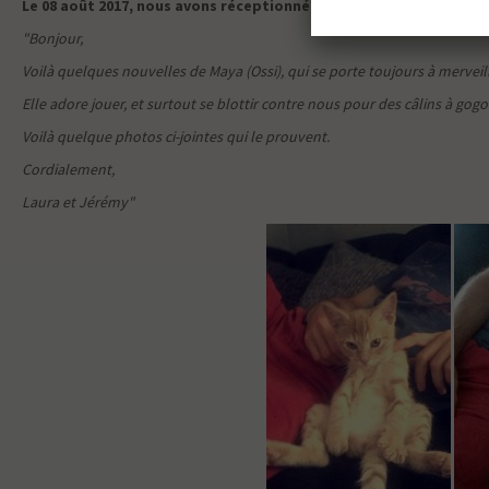
Le 08 août 2017, nous avons réceptionné des nouvelles et photos 
"Bonjour,
Voilà quelques nouvelles de Maya (Ossi), qui se porte toujours à merveille
Elle adore jouer, et surtout se blottir contre nous pour des câlins à gogo
Voilà quelque photos ci-jointes qui le prouvent.
Cordialement,
Laura et Jérémy"