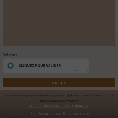
Anti-spam
CLIQUEZ POUR VALIDER
IconCaptcha ©
AJOUTER
Vous pouvez envoyer les nouvelles de vos petits protégés directement sur l'adresse mail du
refuge : spasaverne67@yahoo.fr
Créer un site internet avec e-monsite
Signaler un contenu illicite sur ce site