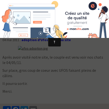
Ufos
04 mai 2011 :
adoption d'Ufos, grâce au site
Après avoir visité notre site, le couple est venu voir nos chats
le 04/05/11.
Sur place, gros coup de coeur avec UFOS faisant pleins de
câlins.
Il pourra sortir.
Merci.
Partager
Facebook
Twitter
Email