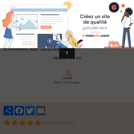
Iram
25 novembre 2020 : adoption d'Iram
PAS DE PHOTO
Retour haut de page
Partager
Facebook
Twitter
Email
1
vote. Moyenne
5
sur 5.