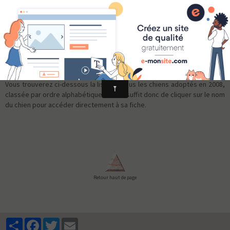
*Liste des chiens adoptés 2008
Vous trouverez ci-dessous la liste de tous les chiens adoptés en 2008,
classée par ordre alphabétique. Il vous suffit donc de cliquer sur le nom
du chien pour accéder directement à sa fiche.
Retour haut de page
Partager
Facebook
Twitter
Email