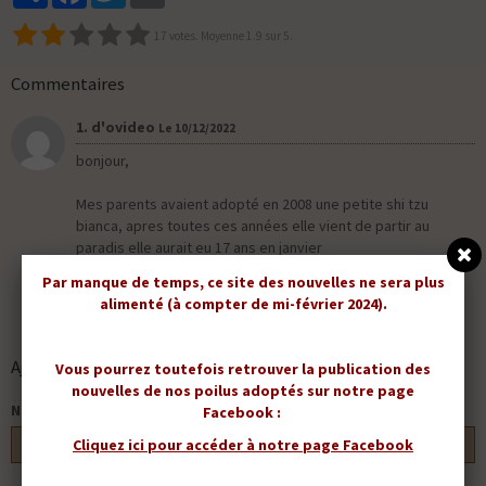
17
votes. Moyenne
1.9
sur 5.
Commentaires
1. d'ovideo
Le 10/12/2022
bonjour,
Mes parents avaient adopté en 2008 une petite shi tzu
bianca, apres toutes ces années elle vient de partir au
paradis elle aurait eu 17 ans en janvier
Par manque de temps, ce site des nouvelles ne sera plus
cordialement,
alimenté (à compter de mi-février 2024).
Lisiane D'ovideo
Ajouter un commentaire
Vous pourrez toutefois retrouver la publication des
nouvelles de nos poilus adoptés sur notre page
Nom
Facebook :
Cliquez ici pour accéder à notre page Facebook