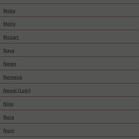
Moka
Molly
Mozart
Naya
Neige
Nemesis
Nepal (Loki)
Nino
Nora
Nuro