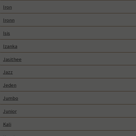
Iron
Ironn
Isis
Izanka
Jasithee
Jazz
Jeden
Jumbo
Junior
Kali