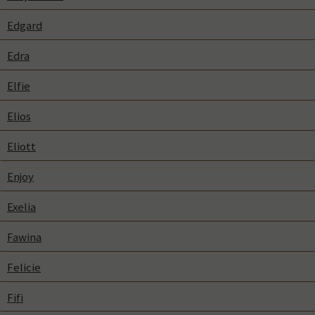
Edgard
Edra
Elfie
Elios
Eliott
Enjoy
Exelia
Fawina
Felicie
Fifi