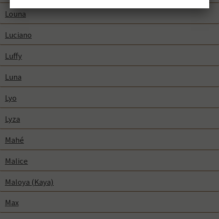
Louna
Luciano
Luffy
Luna
Lyo
Lyza
Mahé
Malice
Maloya (Kaya)
Max