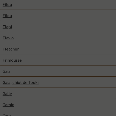
Filou
Filou
Flapi
Flavio
Fletcher
Frimousse
Gaia
Gaïa, chiot de Touki
Gally
Gamin
Gaya