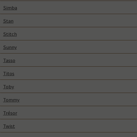
Simba
Stan
Stitch
Sunny
Tasso
Titos
Toby
Tommy
Trésor
Twist