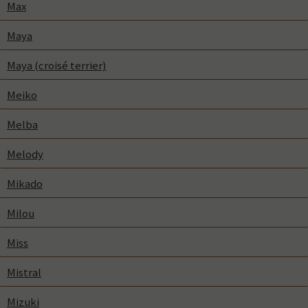
Max
Maya
Maya (croisé terrier)
Meiko
Melba
Melody
Mikado
Milou
Miss
Mistral
Mizuki