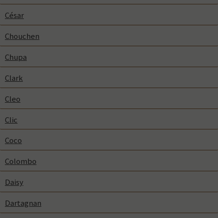
César
Chouchen
Chupa
Clark
Cleo
Clic
Coco
Colombo
Daisy
Dartagnan