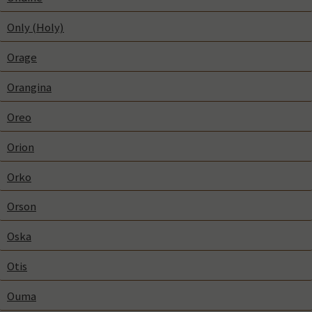
Only (Holy)
Orage
Orangina
Oreo
Orion
Orko
Orson
Oska
Otis
Ouma