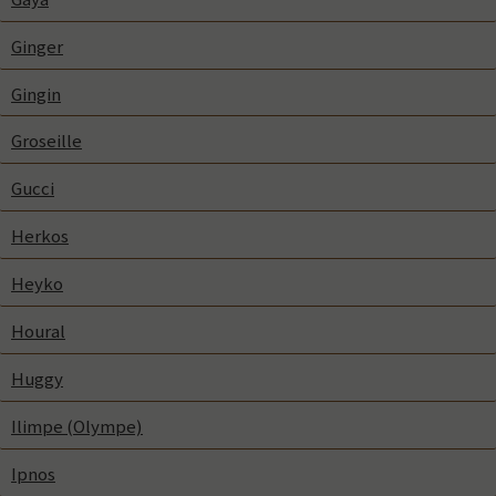
Ginger
Gingin
Groseille
Gucci
Herkos
Heyko
Houral
Huggy
Ilimpe (Olympe)
Ipnos