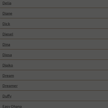
Delia
Diane
Dick
Diesel
Dina
Diosa
Djaiko
Dream
Dreamer
Duffy
Easy Ohana