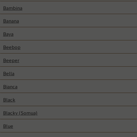
Bambina
Banana
Baya
Beebop
Beeper
Bella
Bianca
Black
Blacky (Somua)
Blue