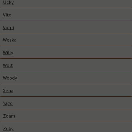
Ucky
Vito
Volpi
Weska
Willy
Wolt
Woody
Xena
Yago
Zoam
Zuky