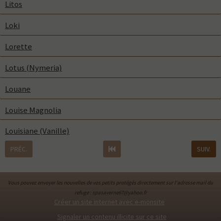
Litos
Loki
Lorette
Lotus (Nymeria)
Louane
Louise Magnolia
Louisiane (Vanille)
PRÉC.
SUIV.
Vous pouvez envoyer les nouvelles de vos petits protégés directement sur l'adresse mail du
refuge : spasaverne67@yahoo.fr
Créer un site internet avec e-monsite
Signaler un contenu illicite sur ce site