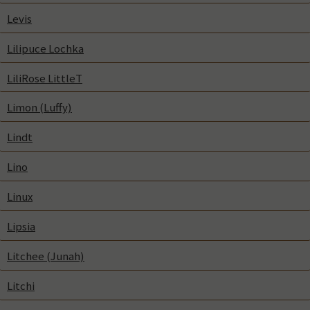
Levis
Lilipuce Lochka
LiliRose LittleT
Limon (Luffy)
Lindt
Lino
Linux
Lipsia
Litchee (Junah)
Litchi