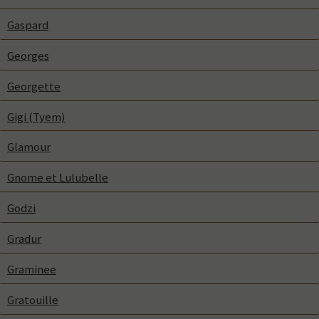
Gaspard
Georges
Georgette
Gigi (Tyem)
Glamour
Gnome et Lulubelle
Godzi
Gradur
Graminee
Gratouille