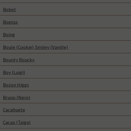
Bobet
Bogoss
Boing
Boule (Cookie) Smiley (Vanille)
Bounty Roucky
Boy (Luigi)
Bozon Higgs
Bruno (Nero)
Cacahuete
Cacao (Taïga)