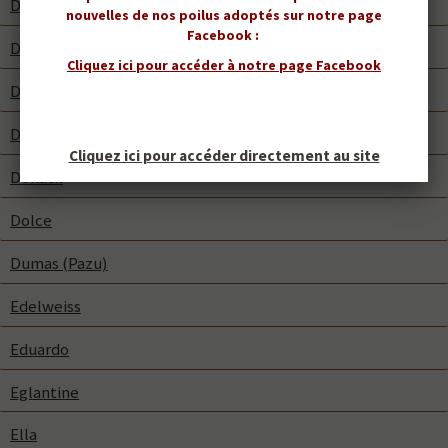
Destiny Omega
nouvelles de nos poilus adoptés sur notre page
Facebook :
Diamant
Cliquez ici pour accéder à notre page Facebook
Diamant X-peria
Dobre
Cliquez ici pour accéder directement au site
Dokath
Dolce
Dumas (Pazu)
Edelweiss
Eduardo
Eglantine
Ella