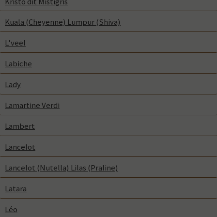
Kristo dit Mistigris
Kuala (Cheyenne) Lumpur (Shiva)
L'veel
Labiche
Lady
Lamartine Verdi
Lambert
Lancelot
Lancelot (Nutella) Lilas (Praline)
Latara
Léo