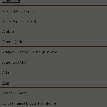
Aldebaran
Alizee (Alia) Zephyr
Alvin Pupuce (Yoko)
Ambre
Amore (Lili)
Aragon (Haribo) Galice (Kiss-cool)
Argentina Chili
Aria
Asia
Atena (Lumen)
Aviva (Fraise) Didou (Framboise)