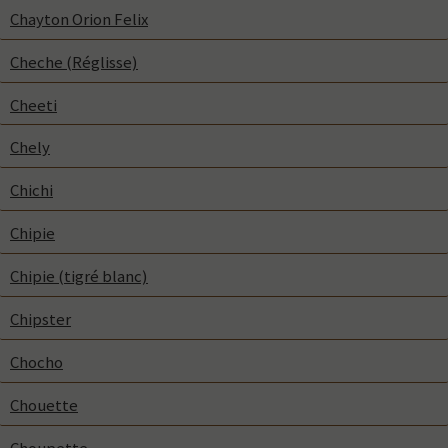
Chayton Orion Felix
Cheche (Réglisse)
Cheeti
Chely
Chichi
Chipie
Chipie (tigré blanc)
Chipster
Chocho
Chouette
Choupette