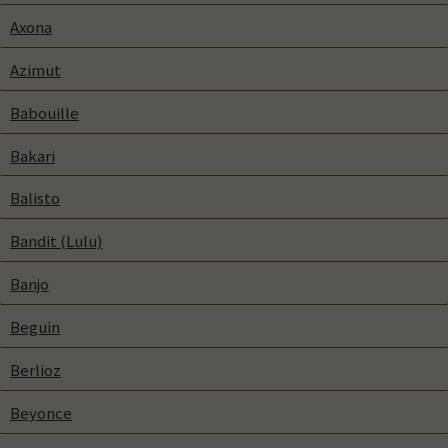
Axona
Azimut
Babouille
Bakari
Balisto
Bandit (Lulu)
Banjo
Beguin
Berlioz
Beyonce