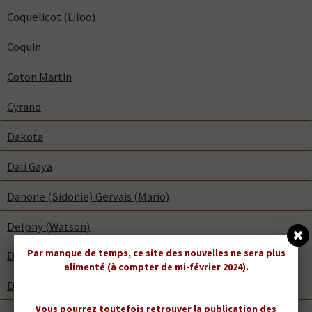
Coquelicot (Liloo)
Coquin
Coton Martin
Cyrano
Dakota
Dali Gaya
Danone (Sidonie) Gervais (Mario)
Delphy (Watson)
Par manque de temps, ce site des nouvelles ne sera plus
Denos
alimenté (à compter de mi-février 2024).
Denver
Vous pourrez toutefois retrouver la publication des