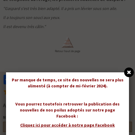
"Gaspard s'est très bien adapté. Il a pris un lévrier sous son aile.
Il a toujours son souci aux yeux.
Il est devenu très câlin."
Retour haut de page
Partager
Facebook
Twitter
Email
Par manque de temps, ce site des nouvelles ne sera plus
alimenté (à compter de mi-février 2024).
22
votes. Moyenne
4.8
sur 5.
Vous pourrez toutefois retrouver la publication des
Ajouter un commentaire
nouvelles de nos poilus adoptés sur notre page
Facebook :
Nom
Cliquez ici pour accéder à notre page Facebook