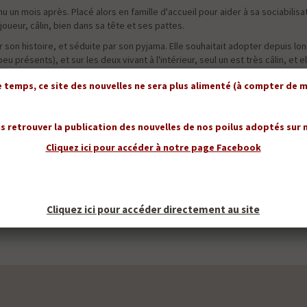
n mois après. Placé alors en famille d'accueil pour aider à sa sociabilisati
joueur, câlin, bien dans sa tête et ses pattes.
 son histoire, et séduite par son pyjama. Elle souhaitait adopter depuis 
 présents), et sur les deux vivant à l'intérieur, seul un est très câlin, et el
s, très joueur... et tigré pour plaire à Madame !
temps, ce site des nouvelles ne sera plus alimenté (à compter de mi
ètement craqué sur lui... le comble de l'ironie finalement : Mousse abandon
dopté pour son côté câlin !
s retrouver la publication des nouvelles de nos poilus adoptés sur
Cliquez ici pour accéder à notre page Facebook
Cliquez ici pour accéder directement au site