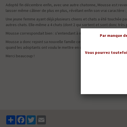
Adopté fin décembre enfin, avec une autre chatonne, Mousse est revenu u
laisser même câliner de plus en plus, révélant enfin son vrai caractère : 
Une jeune femme ayant déjà plusieurs chiens et chats a été touchée par
autres chats. Elle-même a 4 chats (dont 2 qui sortent et sont donc très peu
Mousse correspondait bien : s'entendant à merveille avec les autres chat
Par manque de 
Mousse a donc rejoint sa nouvelle famille ce samedi, Madame ayant compl
quand les adoptants ont voulu le mettre en caisse de transport) a été a
Vous pourrez toutefoi
Merci beaucoup !
Partager
Facebook
Twitter
Email