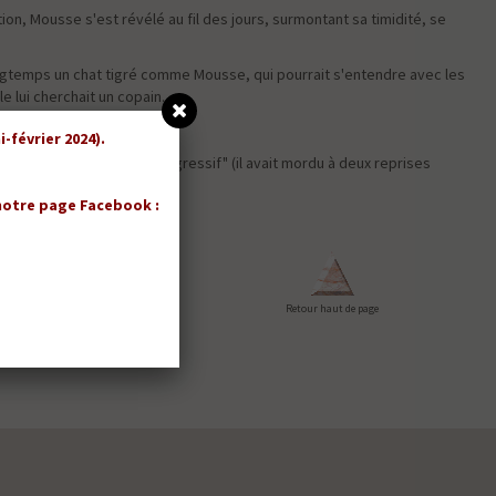
on, Mousse s'est révélé au fil des jours, surmontant sa timidité, se
longtemps un chat tigré comme Mousse, qui pourrait s'entendre avec les
le lui cherchait un copain.
-février 2024).
né car trop craintif et "agressif" (il avait mordu à deux reprises
 notre page Facebook :
Retour haut de page