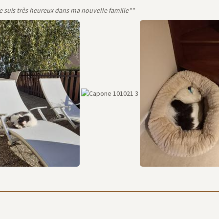
e suis très heureux dans ma nouvelle famille""
temps, ce site des nouvelles ne sera plus alimenté (à compter de mi
s retrouver la publication des nouvelles de nos poilus adoptés sur