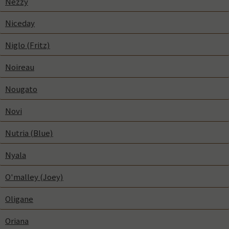
Nezzy
Niceday
Niglo (Fritz)
Noireau
Nougato
Novi
Nutria (Blue)
Nyala
O'malley (Joey)
Oligane
Oriana