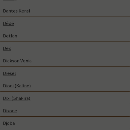
Dantes Kensi
Dédé
Detlan
Dex
Dickson Venia
Diesel
Dioni (Kaline)
Dixi (Shakira)
Dixone
Djoba