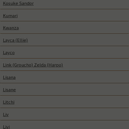
Kosuke Sandor
Kumari
Kwanza
Layca (Ellie)
Layco
Link (Groucho) Zelda (Harpo)
Lisana
Lisane
Litchi
Liv
Livi