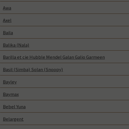
Awa
Axel
Baila
Balika (Nala)
Barilla et cie Hubble Mendel Galan Galio Garmeen
Basil (Simba) Solan (Snoopy)
Bayley
Baymax
Bebel Yuna
Belargent