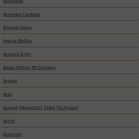
Ambrose
Amiodip Cardiala
Amone Dipsy
Anouk Belkis
Anouris Erim
Aopa (Mitsy) McDreamy
Ariana
Arlo
Aslaug (Noisette) Taiko (Schnaps)
Atchi
Australe