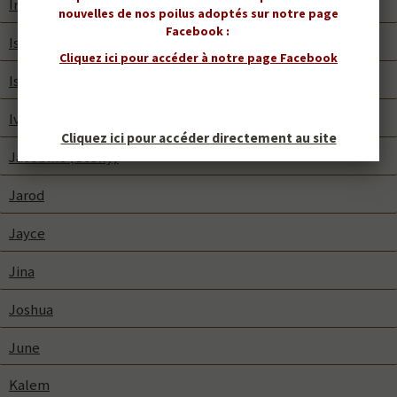
Iringa Misha
nouvelles de nos poilus adoptés sur notre page
Facebook :
Isaac
Cliquez ici pour accéder à notre page Facebook
Isaura
Ivomec
Cliquez ici pour accéder directement au site
Jacobine (Stelly)
Jarod
Jayce
Jina
Joshua
June
Kalem