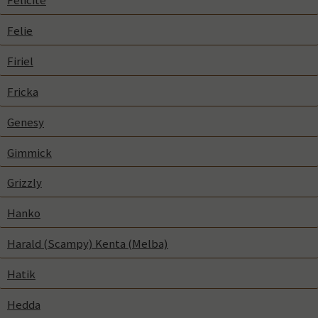
Felie
Firiel
Fricka
Genesy
Gimmick
Grizzly
Hanko
Harald (Scampy) Kenta (Melba)
Hatik
Hedda