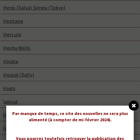
Heno (Salva) Simea (Tokyo)
Heptane
Hercule
Hesha Wells
Hinata
Houral (Sally)
Hugo
Iakout
Par manque de temps, ce site des nouvelles ne sera plus
Inuit
alimenté (à compter de mi-février 2024).
Ipso
Vous pourrez toutefois retrouver la publication des