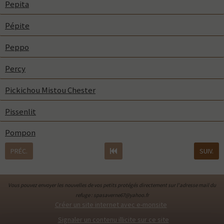
Pepita
Pépite
Peppo
Percy
Pickichou Mistou Chester
Pissenlit
Pompon
PRÉC.
SUIV.
Vous pouvez envoyer les nouvelles de vos petits protégés directement sur l'adresse mail du
refuge : spasaverne67@yahoo.fr
Créer un site internet avec e-monsite
Signaler un contenu illicite sur ce site