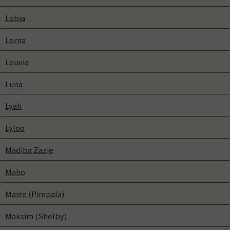
Lobia
Lorna
Louvia
Luna
Lyah
Lyloo
Madiba Zazie
Maho
Maize (Pimpala)
Maksim (Shelby)